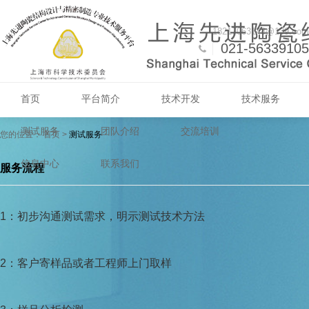
18217063148@139.com
021-56339105
首页
平台简介
技术开发
技术服务
测试服务
团队介绍
交流培训
您的位置：
首页
>
测试服务
信息中心
联系我们
服务流程
1：初步沟通测试需求，明示测试技术方法
2：客户寄样品或者工程师上门取样