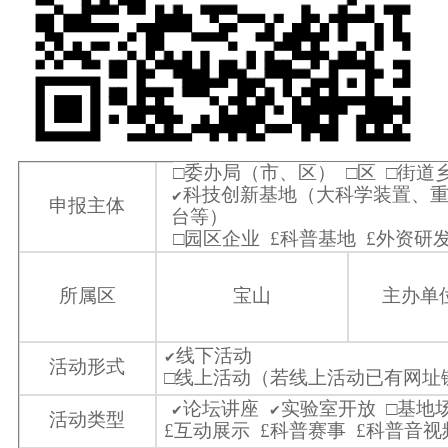
□委办局（市、区） □区 □街
科技创新基地（
大科学装置、
✔
申报主体
台等
）
□园区企业
£
科普基地
£
外资研
所属区
宝山
主办单
线下活动
✔
活动形式
□线上活动（若线上活动已有网址
论坛讲座
实验室开放
□基地
✔
✔
活动类型
£
互动展示
£
科普赛事
£
科普音视